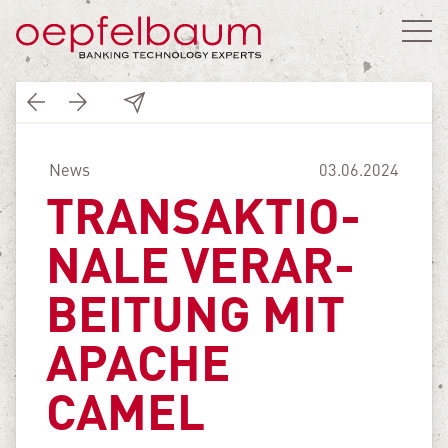
News
03.06.2024
TRANS­AK­TIO­
NA­LE VER­AR­
BEI­TUNG MIT
APACHE
CAMEL