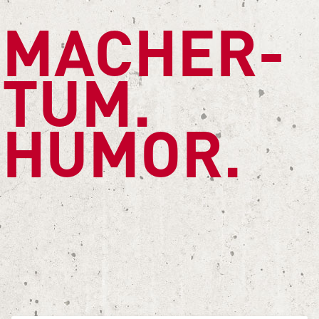
MACH­ER­
TUM.
HUMOR.